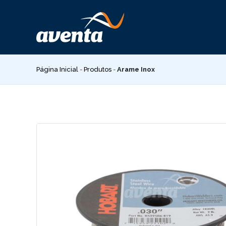
Pular
para
o
conteúdo
Página Inicial
-
Produtos
-
Arame Inox