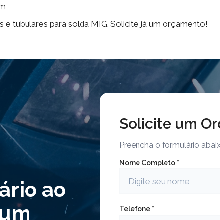
mm
 e tubulares para solda MIG. Solicite já um orçamento!
Solicite um O
Preencha o formulário aba
Nome Completo *
ário ao
r um
Telefone *