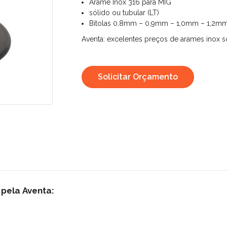
Arame Inox 316 para MIG
sólido ou tubular (LT)
Bitolas 0,8mm – 0,9mm – 1,0mm – 1,2m
Aventa: excelentes preços de arames inox só
Solicitar Orçamento
pela Aventa: