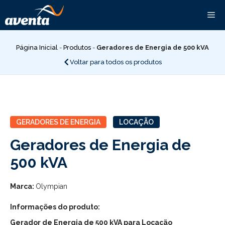
Pular
Me
para
o
conteúdo
Página Inicial
-
Produtos
-
Geradores de Energia de 500 kVA
Voltar para todos os produtos
GERADORES DE ENERGIA
LOCAÇÃO
Geradores de Energia de
500 kVA
Marca:
Olympian
Informações do produto:
Gerador de Energia de 500 kVA para Locação