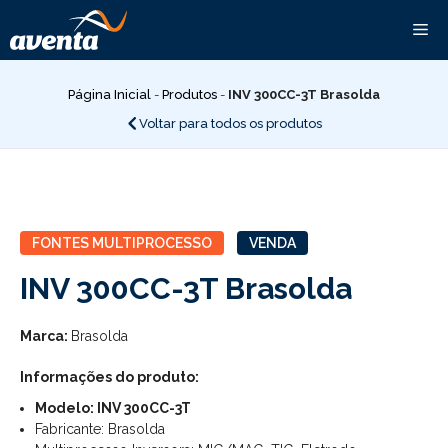
Pular
Me
para
o
conteúdo
Página Inicial
-
Produtos
-
INV 300CC-3T Brasolda
Voltar para todos os produtos
FONTES MULTIPROCESSO
VENDA
INV 300CC-3T Brasolda
Marca:
Brasolda
Informações do produto:
Modelo: INV 300CC-3T
Fabricante: Brasolda