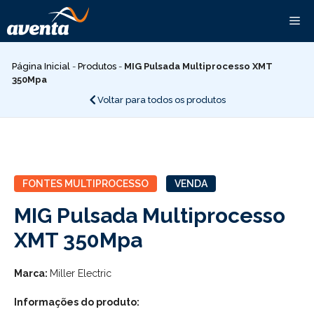
Pular
Me
para
o
conteúdo
Página Inicial
-
Produtos
-
MIG Pulsada Multiprocesso XMT
350Mpa
Voltar para todos os produtos
FONTES MULTIPROCESSO
VENDA
MIG Pulsada Multiprocesso
XMT 350Mpa
Marca:
Miller Electric
Informações do produto: