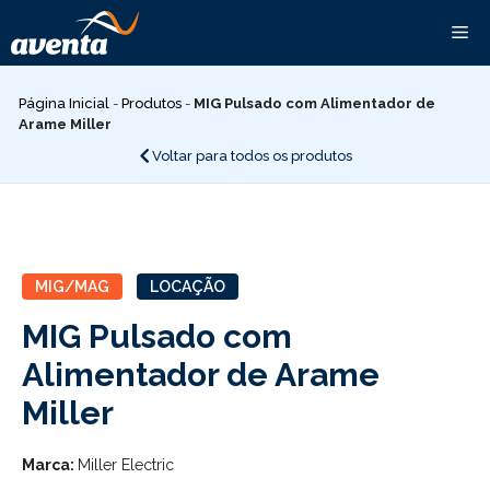
Pular
Me
para
o
conteúdo
Página Inicial
-
Produtos
-
MIG Pulsado com Alimentador de
Arame Miller
Voltar para todos os produtos
MIG/MAG
LOCAÇÃO
MIG Pulsado com
Alimentador de Arame
Miller
Marca:
Miller Electric