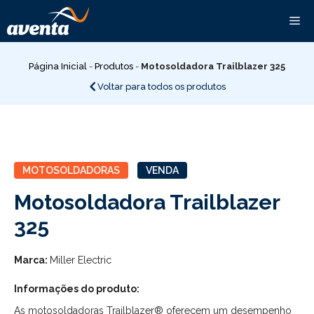
Pular
Me
para
o
conteúdo
Página Inicial
-
Produtos
-
Motosoldadora Trailblazer 325
Voltar para todos os produtos
MOTOSOLDADORAS
VENDA
Motosoldadora Trailblazer
325
Marca:
Miller Electric
Informações do produto:
As motosoldadoras Trailblazer® oferecem um desempenho