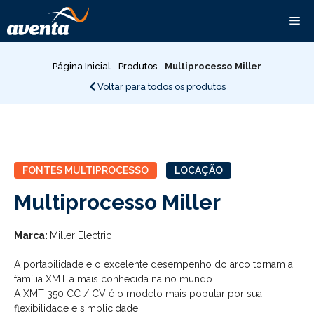
Pular
Me
para
o
conteúdo
Página Inicial
-
Produtos
-
Multiprocesso Miller
Voltar para todos os produtos
FONTES MULTIPROCESSO
LOCAÇÃO
Multiprocesso Miller
Marca:
Miller Electric
A portabilidade e o excelente desempenho do arco tornam a
família XMT a mais conhecida na no mundo.
A XMT 350 CC / CV é o modelo mais popular por sua
flexibilidade e simplicidade.