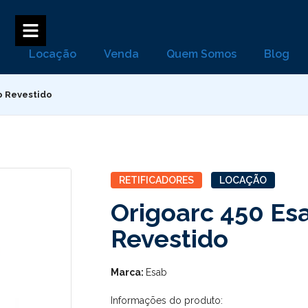
Locação
Venda
Quem Somos
Blog
o Revestido
RETIFICADORES
LOCAÇÃO
Origoarc 450 Es
Revestido
Marca:
Esab
Informações do produto: