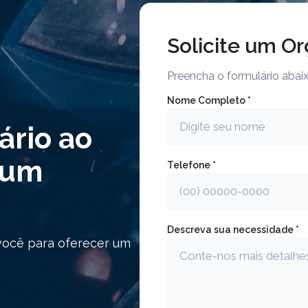
Solicite um O
Preencha o formulário aba
Nome Completo *
ário ao
r um
Telefone *
Descreva sua necessidade *
você para oferecer um