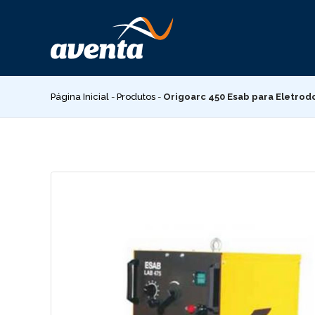
Pular
para
o
conteúdo
Página Inicial
-
Produtos
-
Origoarc 450 Esab para Eletrod