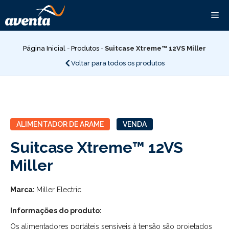
Pular
Me
para
o
conteúdo
Página Inicial
-
Produtos
-
Suitcase Xtreme™ 12VS Miller
Voltar para todos os produtos
ALIMENTADOR DE ARAME
VENDA
Suitcase Xtreme™ 12VS
Miller
Marca:
Miller Electric
Informações do produto:
Os alimentadores portáteis sensíveis à tensão são projetados