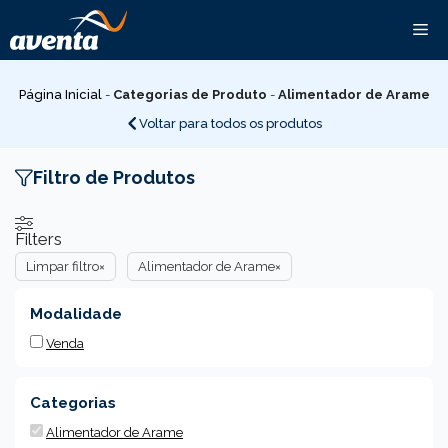
Pular
Me
para
o
conteúdo
Página Inicial
-
Categorias de Produto
-
Alimentador de Arame
Voltar para todos os produtos
Filtro de Produtos
Filters
Limpar filtro
×
Alimentador de Arame
×
Modalidade
Venda
Categorias
Alimentador de Arame