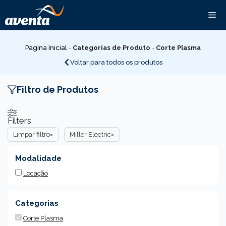
Pular
Me
para
o
conteúdo
Página Inicial
-
Categorias de Produto
-
Corte Plasma
Voltar para todos os produtos
Filtro de Produtos
Filters
Limpar filtro
×
Miller Electric
×
Modalidade
Locação
Categorias
Corte Plasma