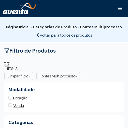
Pular
Me
para
o
conteúdo
Página Inicial
-
Categorias de Produto
-
Fontes Multiprocesso
Voltar para todos os produtos
Filtro de Produtos
Filters
Limpar filtro
×
Fontes Multiprocesso
×
Modalidade
Locação
Venda
Categorias