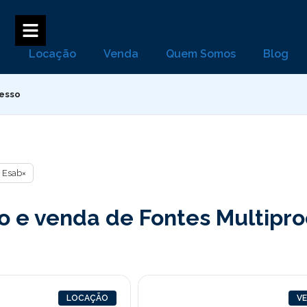
Locação
Venda
Quem Somos
Blog
cesso
Esab
×
 e venda de Fontes Multiproc
LOCAÇÃO
V