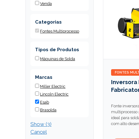
Venda
Categorias
Fontes Multiprocesso
Tipos de Produtos
Máquinas de Solda
FONTES MUL
Marcas
Inversora
Miller Electric
Fabricato
Lincoln Electric
Esab
Fonte inversor
Brasolda
multiprocesso 5
ideal para sol
Show
(
3
)
com alto desem
Cancel