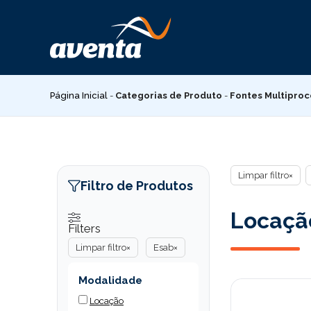
Pular
para
o
conteúdo
Página Inicial
-
Categorias de Produto
-
Fontes Multipro
Limpar filtro
×
Filtro de Produtos
Locação
Filters
Limpar filtro
×
Esab
×
Modalidade
Locação