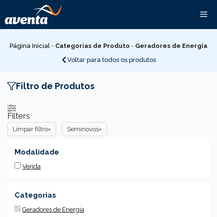
Pular
Me
para
o
conteúdo
Página Inicial
-
Categorias de Produto
-
Geradores de Energia
Voltar para todos os produtos
Filtro de Produtos
Filters
Limpar filtro
×
Seminovos
×
Modalidade
Venda
Categorias
Geradores de Energia