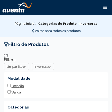
Pular
Me
para
o
conteúdo
Página Inicial
-
Categorias de Produto
-
Inversoras
Voltar para todos os produtos
Filtro de Produtos
Filters
Limpar filtro
×
Inversoras
×
Modalidade
Locação
Venda
Categorias