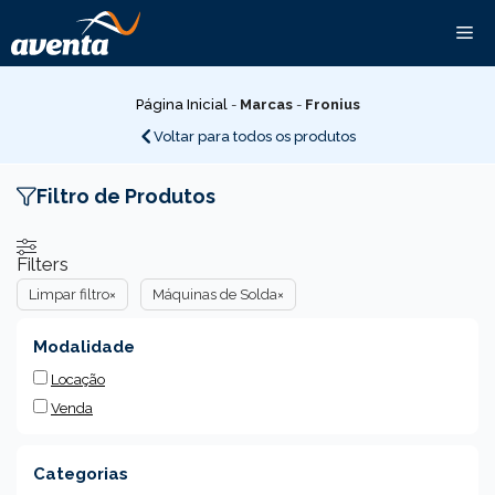
Pular
Me
para
o
conteúdo
Página Inicial
-
Marcas
-
Fronius
Voltar para todos os produtos
Filtro de Produtos
Filters
Limpar filtro
×
Máquinas de Solda
×
Modalidade
Locação
Venda
Categorias