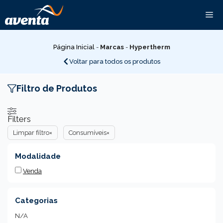
Pular
Me
para
o
conteúdo
Página Inicial
-
Marcas
-
Hypertherm
Voltar para todos os produtos
Filtro de Produtos
Filters
Limpar filtro
×
Consumíveis
×
Modalidade
Venda
Categorias
N/A