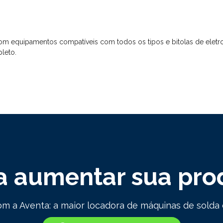
m equipamentos compatíveis com todos os tipos e bitolas de eletrod
leto.
a aumentar sua pro
m a Aventa: a maior locadora de máquinas de solda d