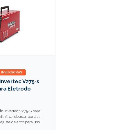
INVERSORAS
Invertec V275-s
ara Eletrodo
o
oln Invertec V275-S para
ift-Arc, robusta, portátil,
 ajuste de arco para uso