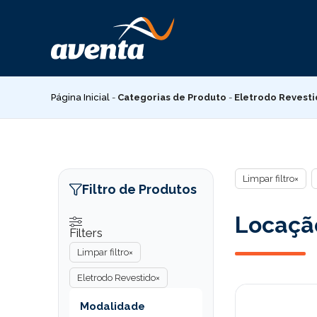
Pular
para
o
conteúdo
Página Inicial
-
Categorias de Produto
-
Eletrodo Revest
Limpar filtro
×
Filtro de Produtos
Locação
Filters
Limpar filtro
×
Eletrodo Revestido
×
Modalidade