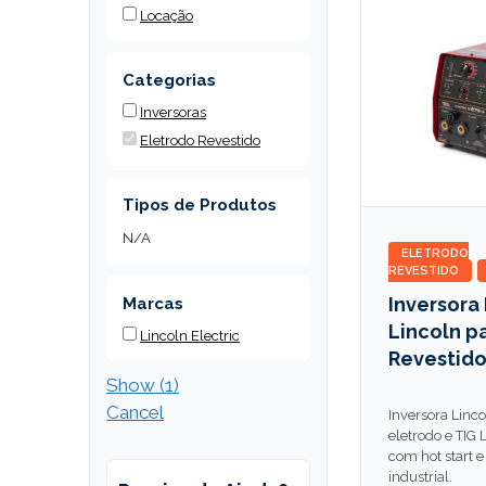
Locação
Categorias
Inversoras
Eletrodo Revestido
Tipos de Produtos
N/A
ELETRODO
REVESTIDO
Inversora 
Marcas
Lincoln p
Lincoln Electric
Revestid
Show
(
1
)
Cancel
Inversora Linc
eletrodo e TIG L
com hot start e
industrial.