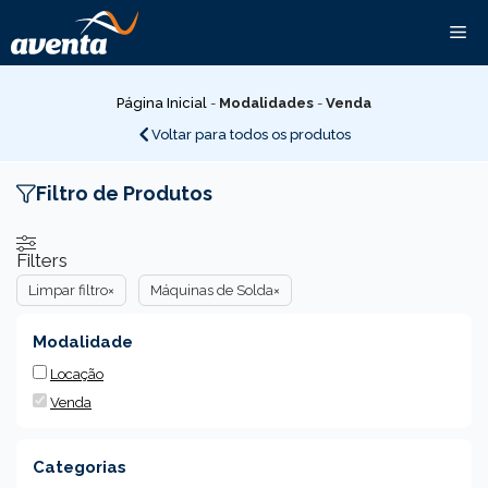
Pular
Me
para
o
conteúdo
Página Inicial
-
Modalidades
-
Venda
Voltar para todos os produtos
Filtro de Produtos
Filters
Limpar filtro
×
Máquinas de Solda
×
Modalidade
Locação
Venda
Categorias