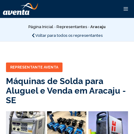
Pular
Me
para
o
conteúdo
Página Inicial
-
Representantes
-
Aracaju
Voltar para todos os representantes
REPRESENTANTE AVENTA
Máquinas de Solda para
Aluguel e Venda em Aracaju -
SE