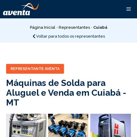
Pular
Me
para
o
conteúdo
Página Inicial
-
Representantes
-
Cuiabá
Voltar para todos os representantes
REPRESENTANTE AVENTA
Máquinas de Solda para
Aluguel e Venda em Cuiabá -
MT