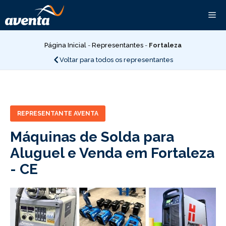
Pular
Me
para
o
conteúdo
Página Inicial
-
Representantes
-
Fortaleza
Voltar para todos os representantes
REPRESENTANTE AVENTA
Máquinas de Solda para
Aluguel e Venda em Fortaleza
-
CE