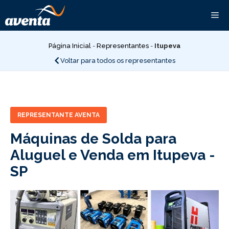
Pular
Me
para
o
conteúdo
Página Inicial
-
Representantes
-
Itupeva
Voltar para todos os representantes
REPRESENTANTE AVENTA
Máquinas de Solda para
Aluguel e Venda em Itupeva -
SP