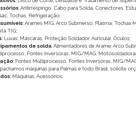
asivos
: Disco de Corte; Desbaste e Tratamento de Superfí
ssórios
: Antirrespingo, Cabo para Solda, Conectores, Estu
Gás, Tochas, Refrigeração;
sumíveis
: Arames MIG, Arco Submerso, Plasma, Tochas M
eta TIG;
s
: Luvas; Máscaras, Proteção Soldador, Auricular, Óculos;
ipamentos de solda
: Alimentadores de Arame; Arco Sub
tiprocesso, Fontes Inversoras, MIG/MAG, Motosoldadoras,
cação
: Fontes Multiprocesso, Fontes Inversoras, MIG/MAG
pachamos máquinas para Palmas e todo Brasil, solicite or
ados
: Máquinas, Acessórios.