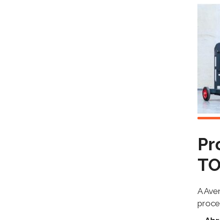
Pr
T
A Ave
proce