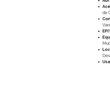
Abr
Ace
de 
Con
Var
EPI’
Equ
Mul
Lo
Des
Us