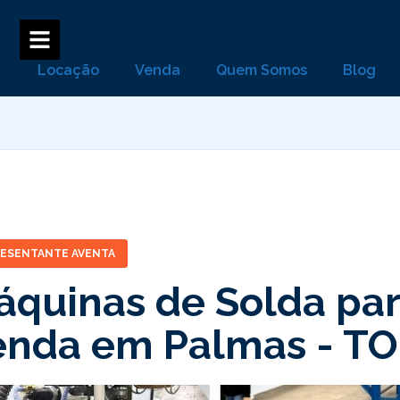
Locação
Venda
Quem Somos
Blog
RESENTANTE AVENTA
áquinas de Solda par
enda em Palmas -
TO