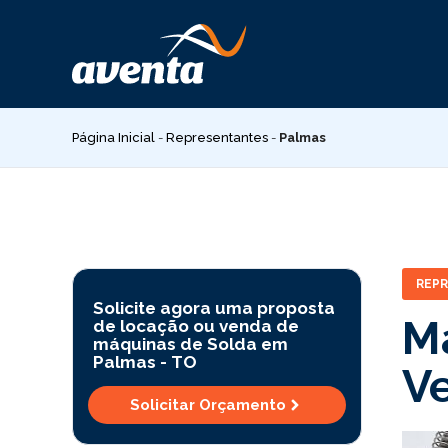
Pular
para
o
conteúdo
Página Inicial
-
Representantes
-
Palmas
REP
Solicite agora uma proposta
M
de locação ou venda de
máquinas de Solda em
Palmas -
TO
V
Solicitar Orçamento