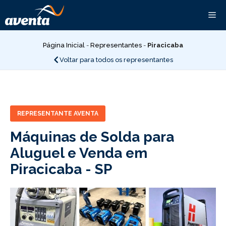
Pular
Me
para
o
conteúdo
Página Inicial
-
Representantes
-
Piracicaba
Voltar para todos os representantes
REPRESENTANTE AVENTA
Máquinas de Solda para
Aluguel e Venda em
Piracicaba -
SP