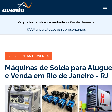
Pular
Me
para
o
conteúdo
Página Inicial
-
Representantes
-
Rio de Janeiro
Voltar para todos os representantes
REPRESENTANTE AVENTA
Máquinas de Solda para Alugue
e Venda em Rio de Janeiro -
RJ