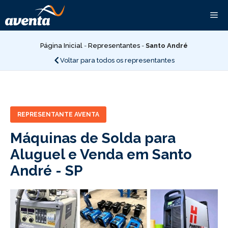
Pular
Me
para
o
conteúdo
Página Inicial
-
Representantes
-
Santo André
Voltar para todos os representantes
REPRESENTANTE AVENTA
Máquinas de Solda para
Aluguel e Venda em Santo
André -
SP