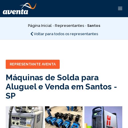
Pular
Me
para
o
conteúdo
Página Inicial
-
Representantes
-
Santos
Voltar para todos os representantes
REPRESENTANTE AVENTA
Máquinas de Solda para
Aluguel e Venda em Santos -
SP