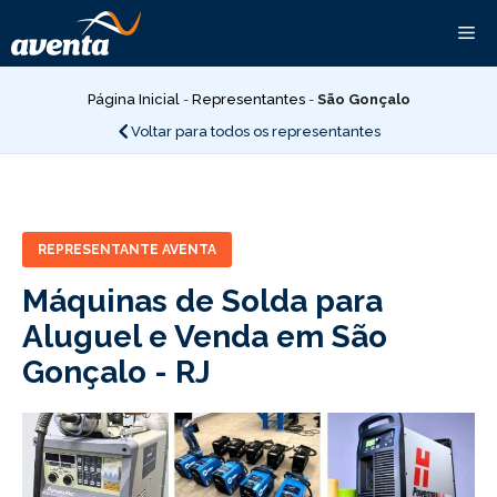
Pular
Me
para
o
conteúdo
Página Inicial
-
Representantes
-
São Gonçalo
Voltar para todos os representantes
REPRESENTANTE AVENTA
Máquinas de Solda para
Aluguel e Venda em São
Gonçalo -
RJ