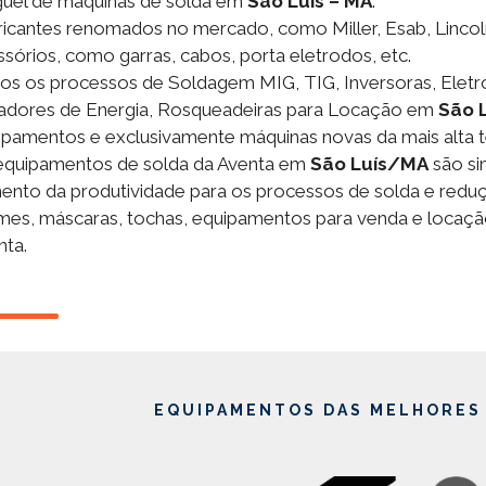
guel de máquinas de solda em
São Luís – MA
.
ricantes renomados no mercado, como Miller, Esab, Lincol
sórios, como garras, cabos, porta eletrodos, etc.
os os processos de Soldagem MIG, TIG, Inversoras, Eletro
adores de Energia, Rosqueadeiras para Locação em
São 
ipamentos e exclusivamente máquinas novas da mais alta t
equipamentos de solda da Aventa em
São Luís/MA
são si
ento da produtividade para os processos de solda e reduç
mes, máscaras, tochas, equipamentos para venda e locaçã
nta.
EQUIPAMENTOS DAS MELHORES