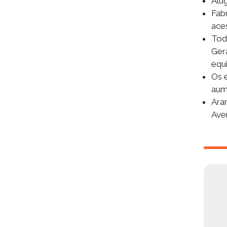
Alu
Fab
aces
Tod
Ger
equ
Os 
aum
Ara
Ave