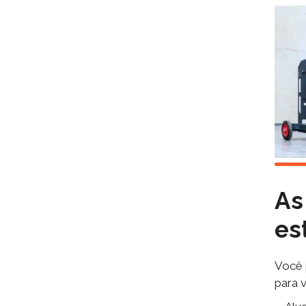
As
es
Você 
para 