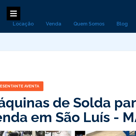
Locação
Venda
Quem Somos
Blog
RESENTANTE AVENTA
áquinas de Solda par
enda em São Luís -
M