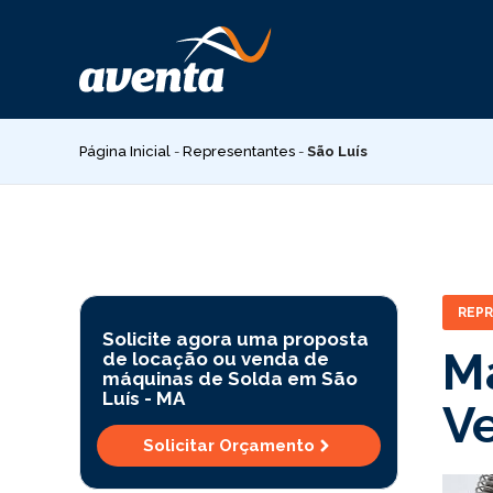
Pular
para
o
conteúdo
Página Inicial
-
Representantes
-
São Luís
REP
Solicite agora uma proposta
M
de locação ou venda de
máquinas de Solda em São
Luís -
MA
V
Solicitar Orçamento