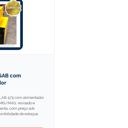
ESAB com
dor
LAB 475 com alimentador
MIG/MAG, revisado e
venta, com preço sob
onibilidade de estoque.