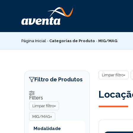
Pular
para
o
conteúdo
Página Inicial
-
Categorias de Produto
-
MIG/MAG
Limpar filtro
×
Filtro de Produtos
Locaçã
Filters
Limpar filtro
×
MIG/MAG
×
Modalidade