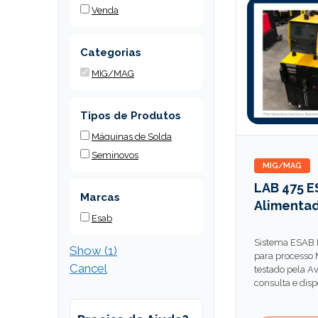
Venda
Categorias
MIG/MAG
Tipos de Produtos
Máquinas de Solda
Seminovos
MIG/MAG
LAB 475 
Marcas
Alimenta
Esab
Sistema ESAB 
Show
(
1
)
para processo 
Cancel
testado pela A
consulta e disp