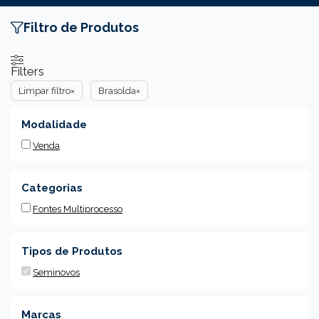
Pular
Me
para
Filtro de Produtos
o
conteúdo
Filters
Limpar filtro
×
Brasolda
×
Modalidade
Venda
Categorias
Fontes Multiprocesso
Tipos de Produtos
Seminovos
Marcas