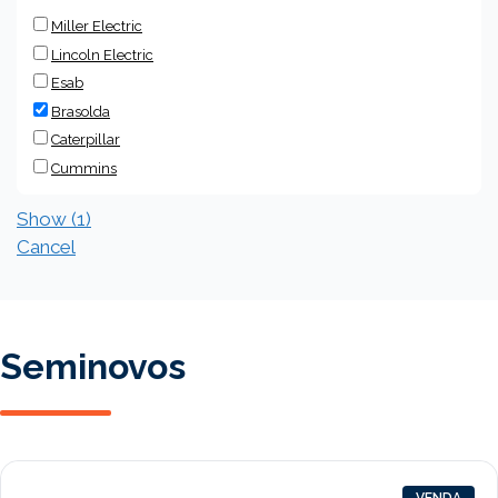
Miller Electric
Lincoln Electric
Esab
Brasolda
Caterpillar
Cummins
Show
(
1
)
Cancel
Seminovos
VENDA