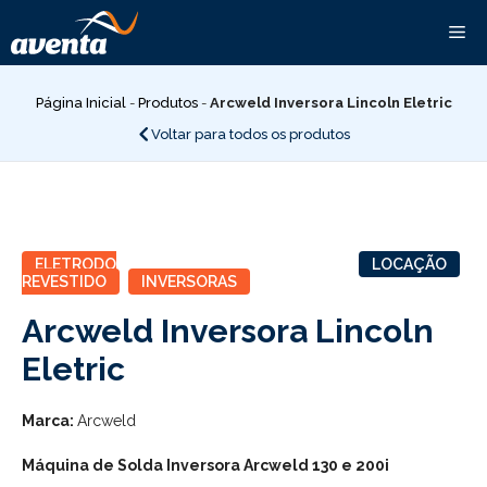
Pular
Me
para
o
conteúdo
Página Inicial
-
Produtos
-
Arcweld Inversora Lincoln Eletric
Voltar para todos os produtos
ELETRODO
LOCAÇÃO
REVESTIDO
INVERSORAS
Arcweld Inversora Lincoln
Eletric
Marca:
Arcweld
Máquina de Solda Inversora Arcweld 130 e 200i