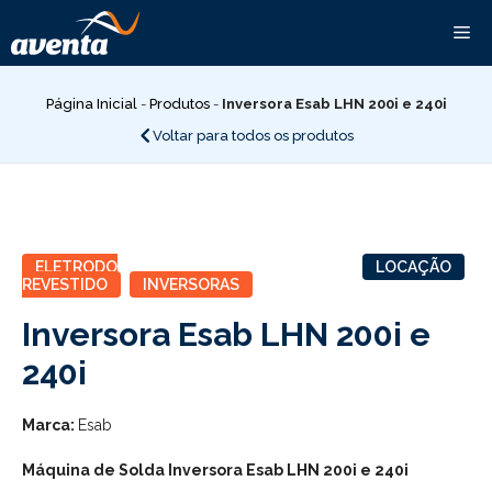
Pular
Me
para
o
conteúdo
Página Inicial
-
Produtos
-
Inversora Esab LHN 200i e 240i
Voltar para todos os produtos
ELETRODO
LOCAÇÃO
REVESTIDO
INVERSORAS
Inversora Esab LHN 200i e
240i
Marca:
Esab
Máquina de Solda Inversora Esab LHN 200i e 240i