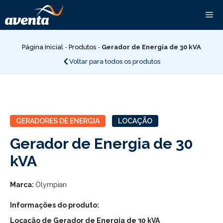
Pular
Me
para
o
conteúdo
Página Inicial
-
Produtos
-
Gerador de Energia de 30 kVA
Voltar para todos os produtos
GERADORES DE ENERGIA
LOCAÇÃO
Gerador de Energia de 30
kVA
Marca:
Olympian
Informações do produto:
Locação de Gerador de Energia de 30 kVA