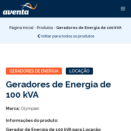
Pular
Me
para
o
conteúdo
Página Inicial
-
Produtos
-
Geradores de Energia de 100 kVA
Voltar para todos os produtos
GERADORES DE ENERGIA
LOCAÇÃO
Geradores de Energia de
100 kVA
Marca:
Olympian
Informações do produto:
Gerador de Energia de 100 kVA para Locação