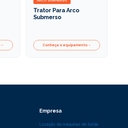
ARCO SUBMERSO
Trator Para Arco
Submerso
o
Conheça o equipamento
Empresa
Locação de máquinas de Solda