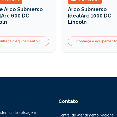
 SUBMERSO
ARCO SUBMERSO
e Arco Submerso
Arco Submerso
lArc 600 DC
IdealArc 1000 DC
oln
Lincoln
onheça o equipamento
Conheça o equipament
Contato
sistemas de soldagem.
Central de Atendimento Nacional