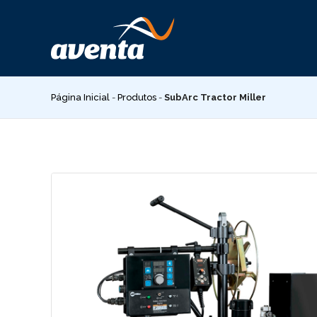
Pular
para
o
conteúdo
Página Inicial
-
Produtos
-
SubArc Tractor Miller