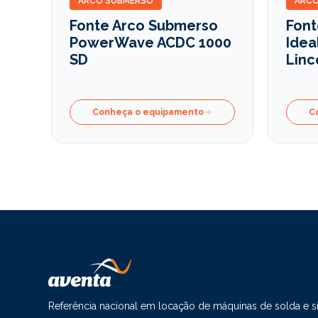
ARCO SUBMERSO
ARCO
Fonte Arco Submerso
Font
PowerWave ACDC 1000
Idea
SD
Linc
Conheça o equipamento
C
Referência nacional em locação de máquinas de solda e 