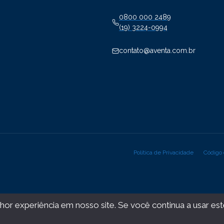
0800 000 2489
(19) 3224-0994
contato@aventa.com.br
Política de Privacidade
Código 
or experiência em nosso site. Se você continua a usar este