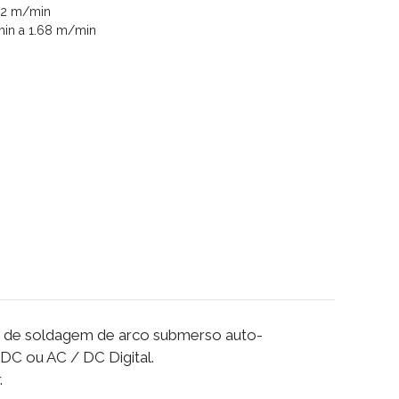
.2 m/min
min a 1.68 m/min
tor de soldagem de arco submerso auto-
 DC ou AC / DC Digital.
.