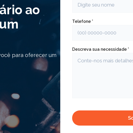
ário ao
r um
Telefone *
Descreva sua necessidade *
você para oferecer um