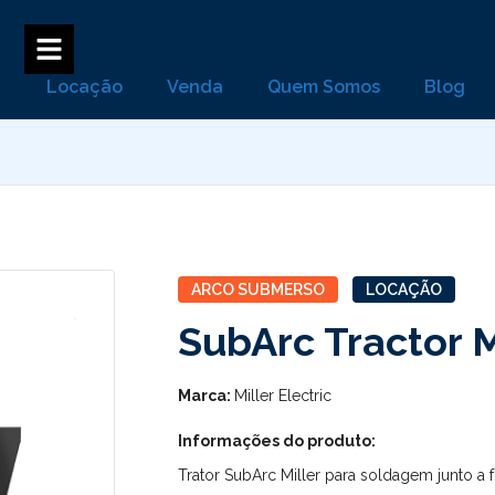
Locação
Venda
Quem Somos
Blog
ARCO SUBMERSO
LOCAÇÃO
SubArc Tractor M
Marca:
Miller Electric
Informações do produto:
Trator SubArc Miller para soldagem junto a