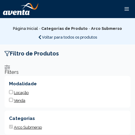
Pular
Me
para
o
conteúdo
Página Inicial
-
Categorias de Produto
-
Arco Submerso
Voltar para todos os produtos
Filtro de Produtos
Filters
Modalidade
Locação
Venda
Categorias
Arco Submerso