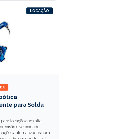
LOCAÇÃO
LDA
bótica
ente para Solda
 para locação com alta
precisão e velocidade,
licações automatizadas com
ior e eficiência industrial.