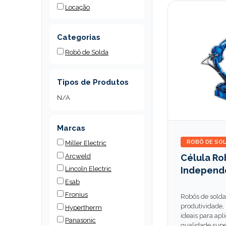
Locação
Categorias
Robô de Solda
Tipos de Produtos
N/A
Marcas
ROBÔ DE SO
Miller Electric
Arcweld
Célula Ro
Independ
Lincoln Electric
Esab
Fronius
Robôs de solda
produtividade, 
Hypertherm
ideais para ap
Panasonic
qualidade super