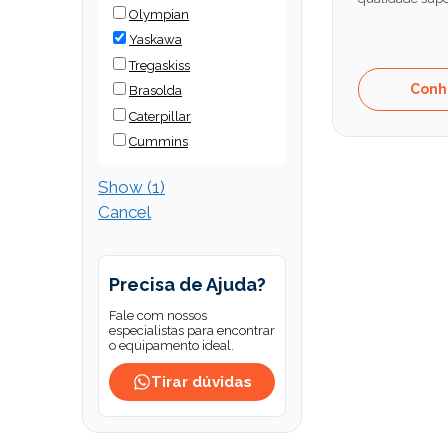
Olympian
Yaskawa
Tregaskiss
Conh
Brasolda
Caterpillar
Cummins
Show
(
1
)
Cancel
Precisa de Ajuda?
Fale com nossos
especialistas para encontrar
o equipamento ideal.
Tirar dúvidas