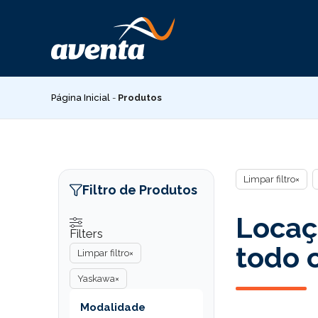
Pular
para
o
conteúdo
Página Inicial
-
Produtos
Limpar filtro
×
Filtro de Produtos
Locaç
Filters
todo o
Limpar filtro
×
Yaskawa
×
Modalidade