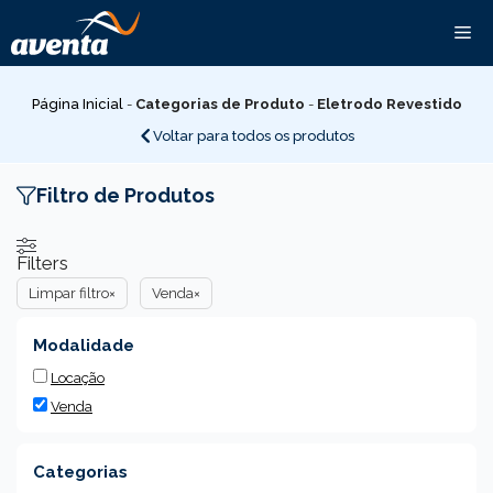
Pular
Me
para
o
conteúdo
Página Inicial
-
Categorias de Produto
-
Eletrodo Revestido
Voltar para todos os produtos
Filtro de Produtos
Filters
Limpar filtro
×
Venda
×
Modalidade
Locação
Venda
Categorias