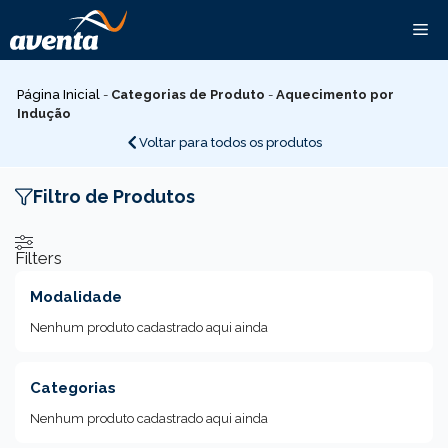
Pular
Me
para
o
conteúdo
Página Inicial
-
Categorias de Produto
-
Aquecimento por
Indução
Voltar para todos os produtos
Filtro de Produtos
Filters
Modalidade
Nenhum produto cadastrado aqui ainda
Categorias
Nenhum produto cadastrado aqui ainda