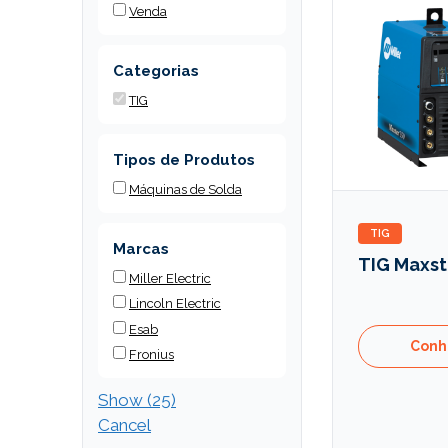
Venda
Categorias
TIG
Tipos de Produtos
Máquinas de Solda
TIG
Marcas
TIG Maxsta
Miller Electric
Lincoln Electric
Esab
Conh
Fronius
Show
(
25
)
Cancel