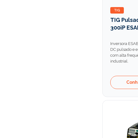
TIG
TIG Puls
300iP ESA
Inversora ESA
DC pulsado e el
com alta frequê
industrial.
Conh