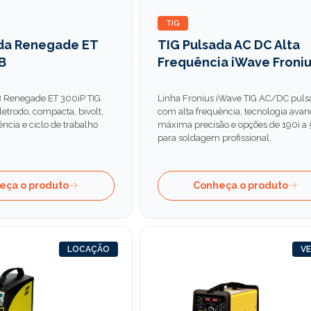
TIG
ada Renegade ET
TIG Pulsada AC DC Alta
B
Frequência iWave Froni
B Renegade ET 300iP TIG
Linha Fronius iWave TIG AC/DC puls
etrodo, compacta, bivolt,
com alta frequência, tecnologia avan
ncia e ciclo de trabalho
máxima precisão e opções de 190i a 
para soldagem profissional.
eça o produto
Conheça o produto
LOCAÇÃO
V