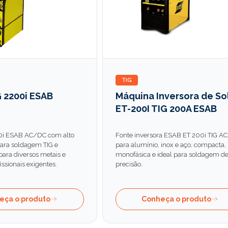
TIG
 2200i ESAB
Máquina Inversora de So
ET-200I TIG 200A ESAB
0i ESAB AC/DC com alto
Fonte inversora ESAB ET 200i TIG A
ra soldagem TIG e
para alumínio, inox e aço, compacta,
 para diversos metais e
monofásica e ideal para soldagem de
issionais exigentes.
precisão.
eça o produto
Conheça o produto