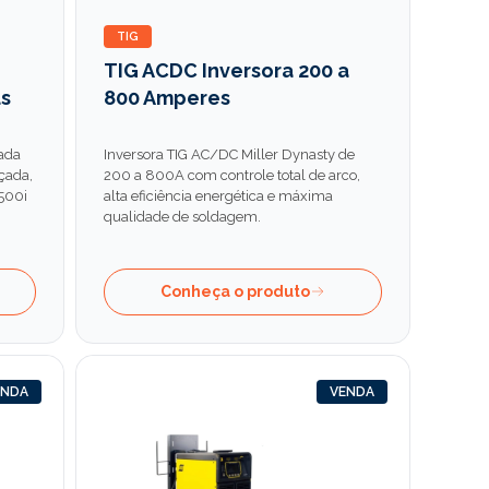
TIG
TIG ACDC Inversora 200 a
us
800 Amperes
ada
Inversora TIG AC/DC Miller Dynasty de
çada,
200 a 800A com controle total de arco,
500i
alta eficiência energética e máxima
qualidade de soldagem.
Conheça o produto
ENDA
VENDA