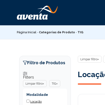
Pular
para
o
conteúdo
Página Inicial
-
Categorias de Produto
-
TIG
Limpar filtro
×
Filtro de Produtos
Locação
Filters
Limpar filtro
×
TIG
×
Modalidade
Locação