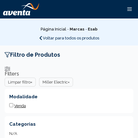
Pular
Me
para
o
conteúdo
Página Inicial
-
Marcas
-
Esab
Voltar para todos os produtos
Filtro de Produtos
Filters
Limpar filtro
×
Miller Electric
×
Modalidade
Venda
Categorias
N/A