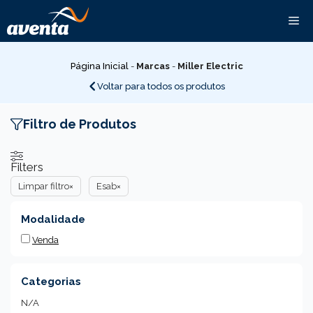
Pular
Me
para
o
conteúdo
Página Inicial
-
Marcas
-
Miller Electric
Voltar para todos os produtos
Filtro de Produtos
Filters
Limpar filtro
×
Esab
×
Modalidade
Venda
Categorias
N/A