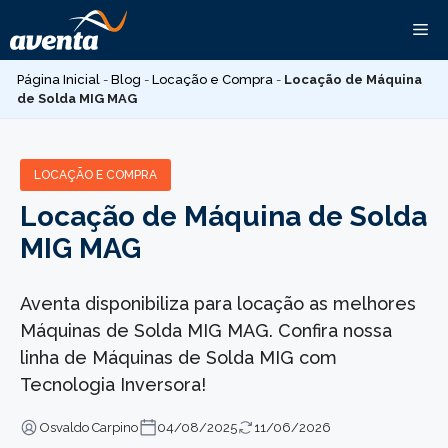
Pular
Me
para
o
Página Inicial
-
Blog
-
Locação e Compra
-
Locação de Máquina
conteúdo
de Solda MIG MAG
LOCAÇÃO E COMPRA
Locação de Máquina de Solda
MIG MAG
Aventa disponibiliza para locação as melhores
Máquinas de Solda MIG MAG. Confira nossa
linha de Máquinas de Solda MIG com
Tecnologia Inversora!
Osvaldo Carpino
04/08/2025
11/06/2026