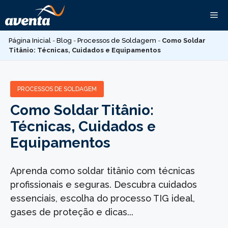
Pular
Me
para
o
Página Inicial
-
Blog
-
Processos de Soldagem
-
Como Soldar
conteúdo
Titânio: Técnicas, Cuidados e Equipamentos
PROCESSOS DE SOLDAGEM
Como Soldar Titânio:
Técnicas, Cuidados e
Equipamentos
Aprenda como soldar titânio com técnicas
profissionais e seguras. Descubra cuidados
essenciais, escolha do processo TIG ideal,
gases de proteção e dicas...