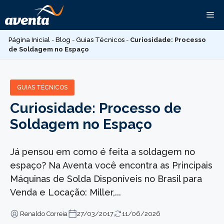
Pular
Me
para
o
Página Inicial
-
Blog
-
Guias Técnicos
-
Curiosidade: Processo
conteúdo
de Soldagem no Espaço
GUIAS TÉCNICOS
Curiosidade: Processo de
Soldagem no Espaço
Já pensou em como é feita a soldagem no
espaço? Na Aventa você encontra as Principais
Máquinas de Solda Disponíveis no Brasil para
Venda e Locação: Miller,...
Renaldo Correia
27/03/2017
11/06/2026