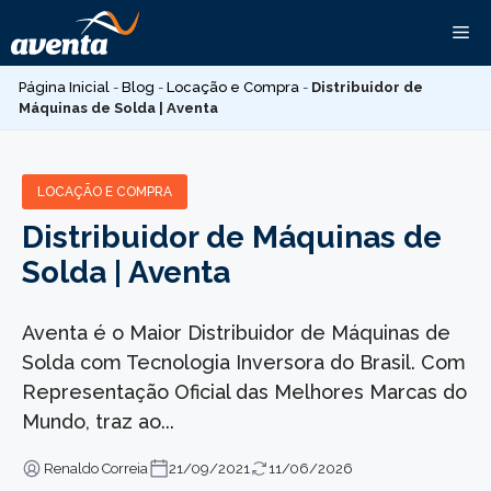
Pular
Me
para
o
Página Inicial
-
Blog
-
Locação e Compra
-
Distribuidor de
conteúdo
Máquinas de Solda | Aventa
LOCAÇÃO E COMPRA
Distribuidor de Máquinas de
Solda | Aventa
Aventa é o Maior Distribuidor de Máquinas de
Solda com Tecnologia Inversora do Brasil. Com
Representação Oficial das Melhores Marcas do
Mundo, traz ao...
Renaldo Correia
21/09/2021
11/06/2026