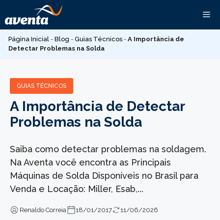
Pular
Me
para
o
Página Inicial
-
Blog
-
Guias Técnicos
-
A Importância de
conteúdo
Detectar Problemas na Solda
GUIAS TÉCNICOS
A Importância de Detectar
Problemas na Solda
Saiba como detectar problemas na soldagem.
Na Aventa você encontra as Principais
Máquinas de Solda Disponíveis no Brasil para
Venda e Locação: Miller, Esab,...
Renaldo Correia
18/01/2017
11/06/2026