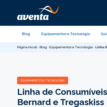
Pular
para
o
conteúdo
Blog
Equipamentos e Tecnologia
Gui
Página Inicial
-
Blog
-
Equipamentos e Tecnologia
-
Linha 
EQUIPAMENTOS E TECNOLOGIA
Linha de Consumívei
Bernard e Tregaskiss