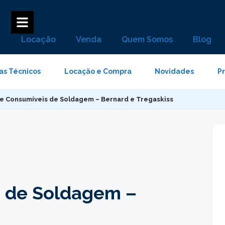
Locação
Venda
Quem Somos
Blog
as Técnicos
Locação e Compra
Novidades
P
de Consumíveis de Soldagem – Bernard e Tregaskiss
s de Soldagem –