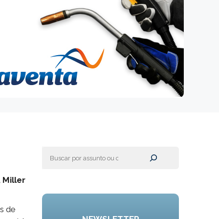
Pesquisar
 Miller
os de