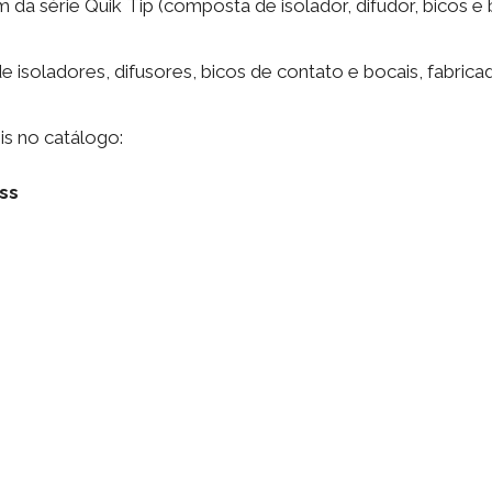
m da série Quik Tip (composta de isolador, difudor, bicos e 
isoladores, difusores, bicos de contato e bocais, fabrica
is no catálogo:
ss